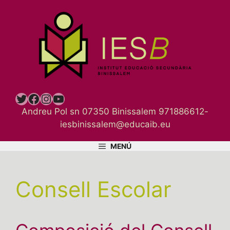
Vés
al
contingut
Twitter
Facebook
Instagram
YouTube
Andreu Pol sn 07350 Binissalem 971886612-
iesbinissalem@educaib.eu
MENÚ
Consell Escolar