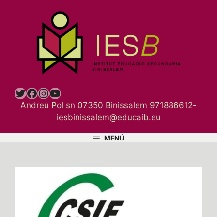
Vés
al
contingut
Twitter
Facebook
Instagram
YouTube
Andreu Pol sn 07350 Binissalem 971886612-
iesbinissalem@educaib.eu
MENÚ