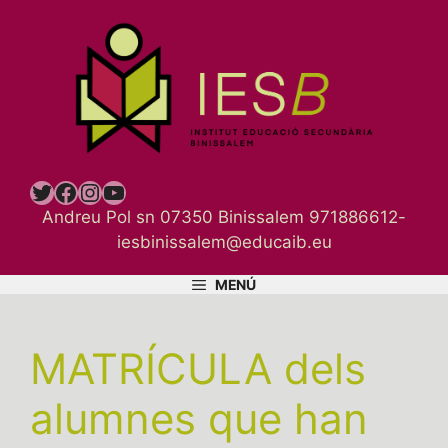
Vés
al
contingut
Twitter
Facebook
Instagram
YouTube
Andreu Pol sn 07350 Binissalem 971886612-
iesbinissalem@educaib.eu
MENÚ
MATRÍCULA dels
alumnes que han