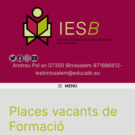
Vés
al
contingut
Twitter
Facebook
Instagram
YouTube
Andreu Pol sn 07350 Binissalem 971886612-
iesbinissalem@educaib.eu
MENÚ
Places vacants de
Formació