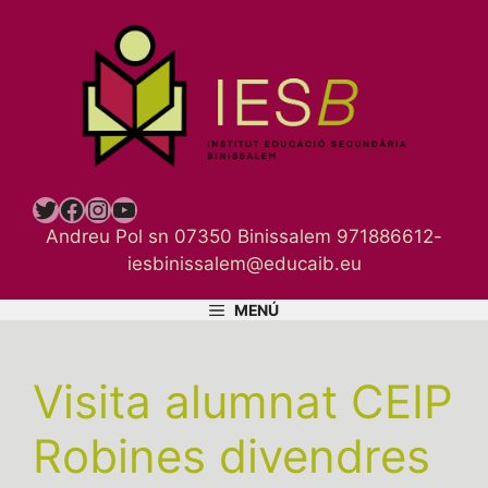
Vés
al
contingut
Twitter
Facebook
Instagram
YouTube
Andreu Pol sn 07350 Binissalem 971886612-
iesbinissalem@educaib.eu
MENÚ
Visita alumnat CEIP
Robines divendres