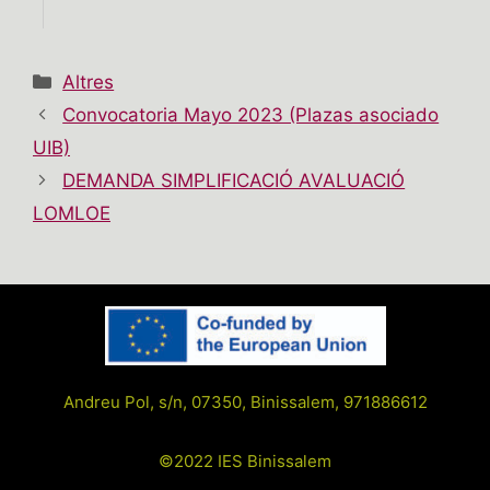
Categories
Altres
Convocatoria Mayo 2023 (Plazas asociado
UIB)
DEMANDA SIMPLIFICACIÓ AVALUACIÓ
LOMLOE
Andreu Pol, s/n, 07350, Binissalem, 971886612
©2022 IES Binissalem