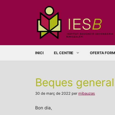
Vés
al
contingut
INICI
EL CENTRE
OFERTA FORM
Beques general
30 de març de 2022
per
mibauzas
Bon dia,