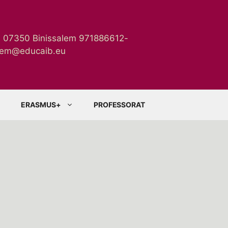
n 07350 Binissalem 971886612-
alem@educaib.eu
ERASMUS+
PROFESSORAT