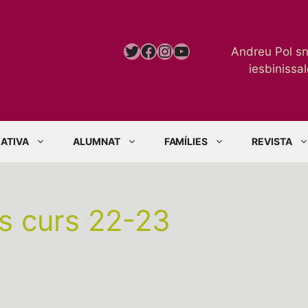
Twitter
Facebook
Instagram
YouTube
Andreu Pol s
iesbiniss
ATIVA
ALUMNAT
FAMÍLIES
REVISTA
s curs 22-23