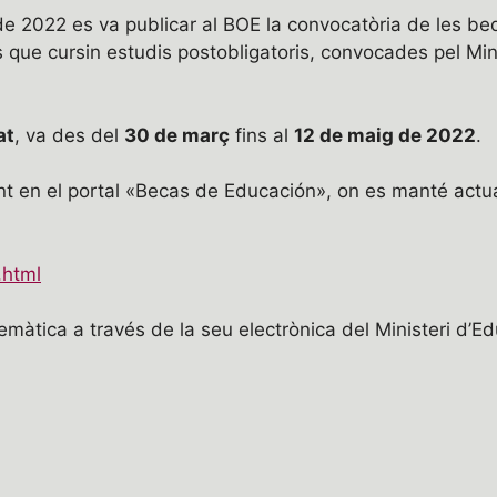
 2022 es va publicar al BOE la convocatòria de les beq
que cursin estudis postobligatoris, convocades pel Mini
at
, va des del
30 de març
fins al
12 de maig de 2022
.
nt en el portal «Becas de Educación», on es manté actua
.html
elemàtica a través de la seu electrònica del Ministeri d’E