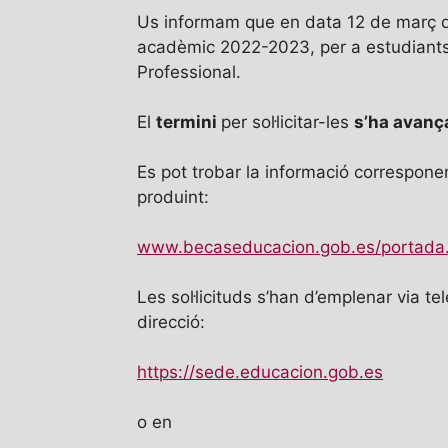
Us informam que en data 12 de març de
acadèmic 2022-2023, per a estudiants 
Professional.
El
termini
per sol·licitar-les
s’ha avanç
Es pot trobar la informació correspone
produint:
www.becaseducacion.gob.es/portada
Les sol·licituds s’han d’emplenar via t
direcció:
https://sede.educacion.gob.es
o en