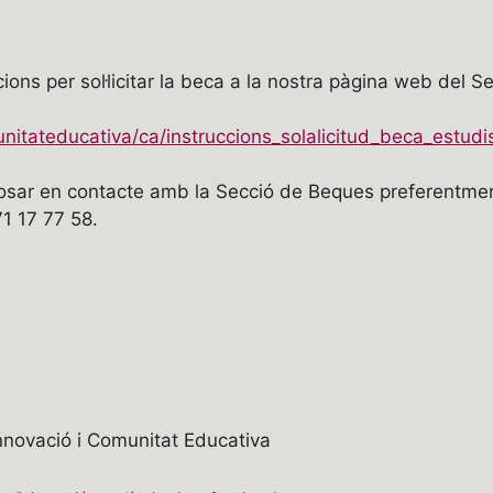
ions per sol·licitar la beca a la nostra pàgina web del 
itateducativa/ca/instruccions_solalicitud_beca_estudis
osar en contacte amb la Secció de Beques preferentment
1 17 77 58.
Innovació i Comunitat Educativa