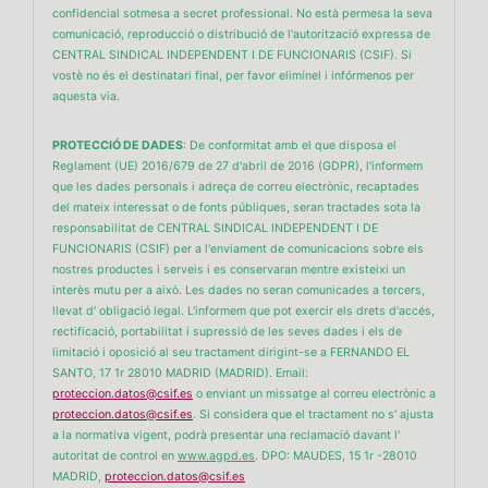
confidencial sotmesa a secret professional. No està permesa la seva
comunicació, reproducció o distribució de l'autorització expressa de
CENTRAL SINDICAL INDEPENDENT I DE FUNCIONARIS (CSIF). Si
vostè no és el destinatari final, per favor elimínel i infórmenos per
aquesta via.
PROTECCIÓ DE DADES
: De conformitat amb el que disposa el
Reglament (UE) 2016/679 de 27 d'abril de 2016 (GDPR), l'informem
que les dades personals i adreça de correu electrònic, recaptades
del mateix interessat o de fonts públiques, seran tractades sota la
responsabilitat de CENTRAL SINDICAL INDEPENDENT I DE
FUNCIONARIS (CSIF) per a l'enviament de comunicacions sobre els
nostres productes i serveis i es conservaran mentre existeixi un
interès mutu per a això. Les dades no seran comunicades a tercers,
llevat d' obligació legal. L'informem que pot exercir els drets d'accés,
rectificació, portabilitat i supressió de les seves dades i els de
limitació i oposició al seu tractament dirigint-se a FERNANDO EL
SANTO, 17 1r 28010 MADRID (MADRID). Email:
proteccion.datos@csif.es
o enviant un missatge al correu electrònic a
proteccion.datos@csif.es
. Si considera que el tractament no s' ajusta
a la normativa vigent, podrà presentar una reclamació davant l'
autoritat de control en
www.agpd.es
. DPO: MAUDES, 15 1r -28010
MADRID,
proteccion.datos@csif.es