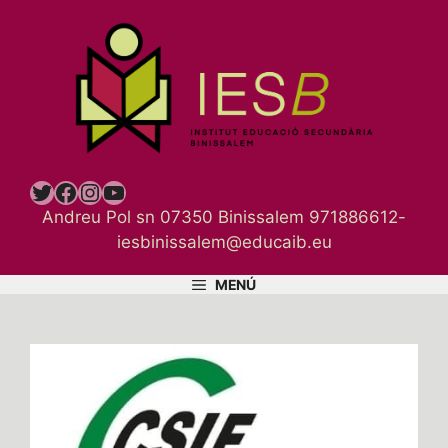
Vés
al
contingut
Twitter
Facebook
Instagram
YouTube
Andreu Pol sn 07350 Binissalem 971886612-
iesbinissalem@educaib.eu
MENÚ