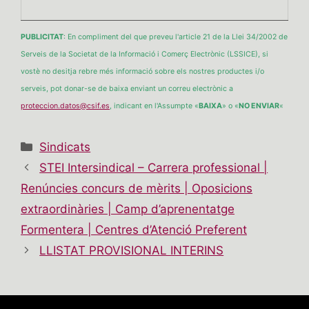
PUBLICITAT
: En compliment del que preveu l'article 21 de la Llei 34/2002 de
Serveis de la Societat de la Informació i Comerç Electrònic (LSSICE), si
vostè no desitja rebre més informació sobre els nostres productes i/o
serveis, pot donar-se de baixa enviant un correu electrònic a
proteccion.datos@csif.es
, indicant en l'Assumpte «
BAIXA
» o «
NO ENVIAR
«
Categories
Sindicats
STEI Intersindical – Carrera professional |
Renúncies concurs de mèrits | Oposicions
extraordinàries | Camp d’aprenentatge
Formentera | Centres d’Atenció Preferent
LLISTAT PROVISIONAL INTERINS