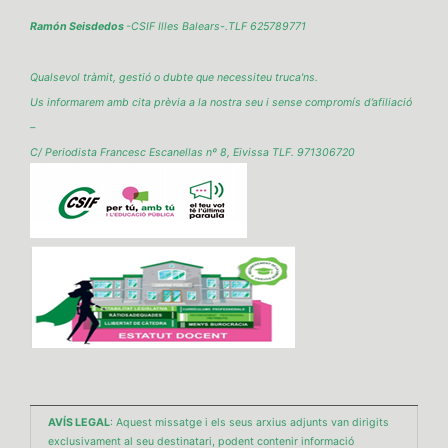
Ramón Seisdedos
-CSIF Illes Balears-.TLF 625789771
Qualsevol tràmit, gestió o dubte que necessiteu truca'ns.
Us informarem amb cita prèvia a la nostra seu i sense compromís d’afiliació
–
C/ Periodista Francesc Escanellas nº 8, Eivissa TLF. 971306720
AVÍS LEGAL
: Aquest missatge i els seus arxius adjunts van dirigits
exclusivament al seu destinatari, podent contenir informació