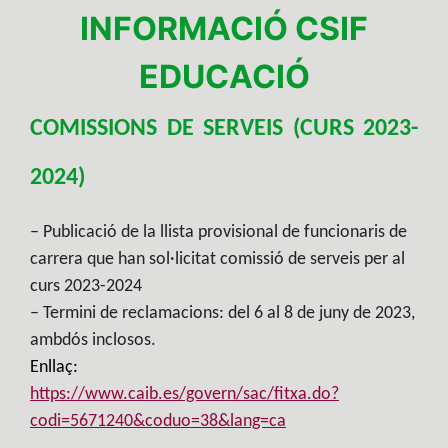
INFORMACIÓ CSIF
EDUCA
CIÓ
COMISSIONS DE SERVEIS (CURS 2023-
2024)
– Publicació de la llista provisional de funcionaris de
carrera que han sol·licitat comissió de serveis per al
curs 2023-2024
– Termini de reclamacions: del 6 al 8 de juny de 2023,
ambdós inclosos.
Enllaç:
https://www.caib.es/govern/sac/fitxa.do?
codi=5671240&coduo=38&lang=ca