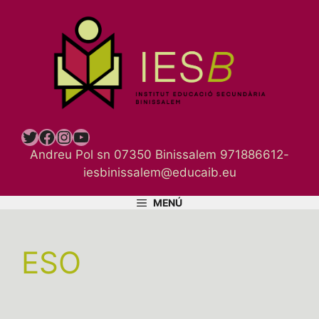
Vés
al
contingut
Twitter
Facebook
Instagram
YouTube
Andreu Pol sn 07350 Binissalem 971886612-
iesbinissalem@educaib.eu
MENÚ
ESO